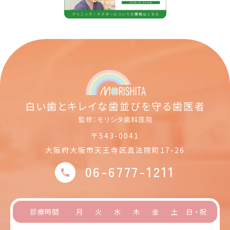
〒543-0041
大阪府大阪市天王寺区真法院町17-26
06-6777-1211
診療時間
月
火
水
木
金
土
日・祝